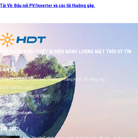
Tải Về: Đấu nối PV/Inverter và các lỗi thường gặp.
NHÀ PHÂN PHỐI THIẾT BỊ ĐIỆN NĂNG LƯỢNG MẶT TRỜI UY TÍN
LIÊN HỆ
212B-18, Nguyễn Hữu Cảnh, Phường Thắng Nhất, TP Vũng Tàu
0335 180784 (zalo)
0926 112236 (hỗ trợ kỹ thuật)
info@hdtsolar.vn
fb.com/hdtsolar.vn
TIN TỨC