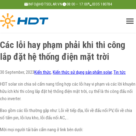
Skip
INFO@HDTSOLAR.VN
08:00 – 17:00
0335 180784
to
content
Các lỗi hay phạm phải khi thi công
lắp đặt hệ thống điện mặt trời
30 September, 2023
Kiến thức
, 
Kiến thức sử dụng sản phẩm solar
, 
Tin tức
HDT solar xin chia sẻ cẩm nang tổng hợp các lỗi hay vi phạm và các lời khuyên
hữu ích khi thi công lắp đặt hệ thống điện mặt trời, cụ thể là thi công đấu nối
cho inverter.
Bao gồm các lỗi thường gặp như: Lỗi về tiếp địa, lỗi về đấu nối PV, lỗi về chia
số tấm pin, lỗi lưu kho, lỗi đấu nối AC,…
Mời mọi người tải bản cẩm nang ở link bên dưới: