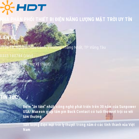
NHÀ PHÂN PHỐI THIẾT BỊ ĐIỆN NĂNG LƯỢNG MẶT TRỜI UY TÍN
LIÊN HỆ
212B-18, Nguyễn Hữu Cảnh, Phường Thắng Nhất, TP Vũng Tàu
0335 180784 (zalo)
0926 112236 (hỗ trợ kỹ thuật)
info@hdtsolar.vn
fb.com/hdtsolar.vn
TIN TỨC
Điểm “ăn tiền” nhất, công nghệ phát triển trên 30 năm của Sunpower
USA/ Maxeon giúp tấm pin Back Contact có tuổi thọ vượt trội so với
tấm thường.
Sản lượng điện mặt trời lý thuyết trong năm ở các tỉnh thành vủa Việt
Nam