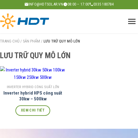
Skip
INFO@HDTSOLAR.VN
08:00 – 17:00
0335 180784
to
content
TRANG CHỦ
/
SẢN PHẨM
/
LƯU TRỮ QUY MÔ LỚN
LƯU TRỮ QUY MÔ LỚN
INVERTER HYBRID CÔNG SUẤT LỚN
Inverter hybrid HPS công suất
30kw – 500kw
XEM CHI TIẾT