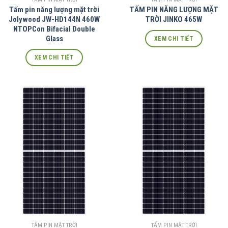
Tấm pin năng lượng mặt trời
TẤM PIN NĂNG LƯỢNG MẶT
Jolywood JW-HD144N 460W
TRỜI JINKO 465W
NTOPCon Bifacial Double
Glass
XEM CHI TIẾT
XEM CHI TIẾT
TẤM PIN MẶT TRỜI
TẤM PIN MẶT TRỜI