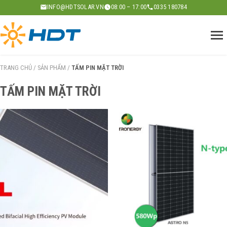
Skip
INFO@HDTSOLAR.VN
08:00 – 17:00
0335 180784
to
content
TRANG CHỦ
/
SẢN PHẨM
/
TẤM PIN MẶT TRỜI
TẤM PIN MẶT TRỜI