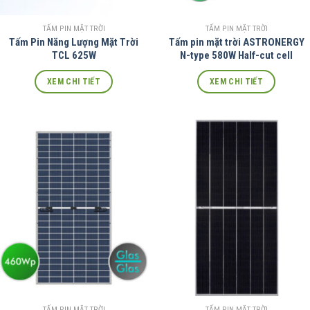
TẤM PIN MẶT TRỜI
TẤM PIN MẶT TRỜI
Tấm Pin Năng Lượng Mặt Trời
Tấm pin mặt trời ASTRONERGY
TCL 625W
N-type 580W Half-cut cell
XEM CHI TIẾT
XEM CHI TIẾT
TẤM PIN MẶT TRỜI
TẤM PIN MẶT TRỜI