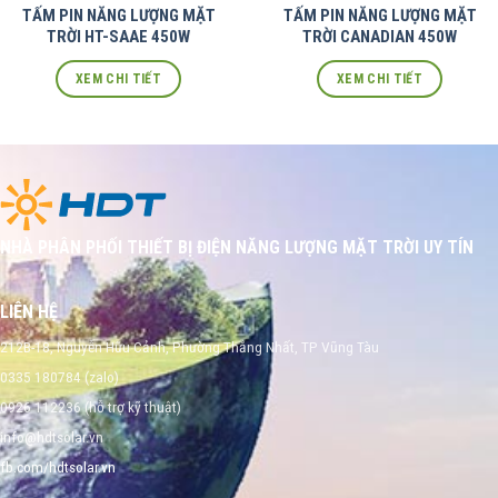
TẤM PIN NĂNG LƯỢNG MẶT
TẤM PIN NĂNG LƯỢNG MẶT
TRỜI HT-SAAE 450W
TRỜI CANADIAN 450W
XEM CHI TIẾT
XEM CHI TIẾT
NHÀ PHÂN PHỐI THIẾT BỊ ĐIỆN NĂNG LƯỢNG MẶT TRỜI UY TÍN
LIÊN HỆ
212B-18, Nguyễn Hữu Cảnh, Phường Thắng Nhất, TP Vũng Tàu
0335 180784 (zalo)
0926 112236 (hỗ trợ kỹ thuật)
info@hdtsolar.vn
fb.com/hdtsolar.vn