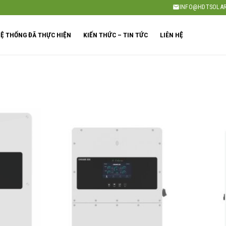
INFO@HDTSOLAR
Ệ THỐNG ĐÃ THỰC HIỆN
KIẾN THỨC – TIN TỨC
LIÊN HỆ