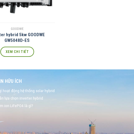
GOODWE
rter hybrid 5kw GOODWE
GW5048D-ES
XEM CHI TIẾT
N HỮU ÍCH
ý hoạt động hệ thống solar hybrid
n lựa chọn inverter hybrid
um ion LiFePO4 là gì?