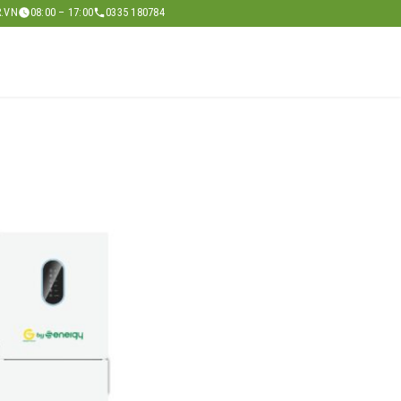
.VN
08:00 – 17:00
0335 180784