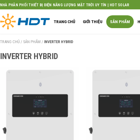
Skip
NHÀ PHÂN PHỐI THIẾT BỊ ĐIỆN NĂNG LƯỢNG MẶT TRỜI UY TÍN | HDT SOLAR
to
content
TRANG CHỦ
GIỚI THIỆU
SẢN PHẨM
H
TRANG CHỦ
/
SẢN PHẨM
/
INVERTER HYBRID
INVERTER HYBRID