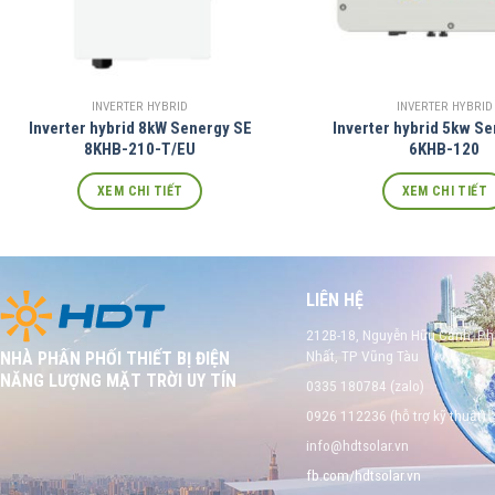
INVERTER HYBRID
INVERTER HYBRID
Inverter hybrid 8kW Senergy SE
Inverter hybrid 5kw S
8KHB-210-T/EU
6KHB-120
XEM CHI TIẾT
XEM CHI TIẾT
LIÊN HỆ
212B-18, Nguyễn Hữu Cảnh, P
Nhất, TP Vũng Tàu
NHÀ PHÂN PHỐI THIẾT BỊ ĐIỆN
NĂNG LƯỢNG MẶT TRỜI UY TÍN
0335 180784 (zalo)
0926 112236 (hỗ trợ kỹ thuật)
info@hdtsolar.vn
fb.com/hdtsolar.vn