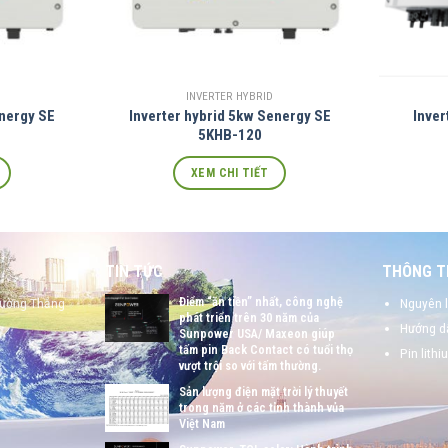
INVERTER HYBRID
energy SE
Inverter hybrid 5kw Senergy SE
Inve
5KHB-120
XEM CHI TIẾT
TIN TỨC
THÔNG TI
Điểm “ăn tiền” nhất, công nghệ
hường Thắng
Nguyên l
phát triển trên 30 năm của
Hướng dẫ
Sunpower USA/ Maxeon giúp
tấm pin Back Contact có tuổi thọ
Pin lithi
vượt trội so với tấm thường.
Sản lượng điện mặt trời lý thuyết
trong năm ở các tỉnh thành vủa
Việt Nam