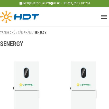
Skip
INFO@HDTSOLAR.VN
08:00 – 17:00
0335 180784
to
content
TRANG CHỦ
/
SẢN PHẨM
/
SENERGY
SENERGY