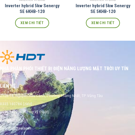
Inverter hybrid 5kw Senergy
Inverter hybrid 5kw Senergy
SE 6KHB-120
SE 5KHB-120
XEM CHI TIẾT
XEM CHI TIẾT
NHÀ PHÂN PHỐI THIẾT BỊ ĐIỆN NĂNG LƯỢNG MẶT TRỜI UY TÍN
LIÊN HỆ
212B-18, Nguyễn Hữu Cảnh, Phường Thắng Nhất, TP Vũng Tàu
0335 180784 (zalo)
0926 112236 (hỗ trợ kỹ thuật)
info@hdtsolar.vn
fb.com/hdtsolar.vn