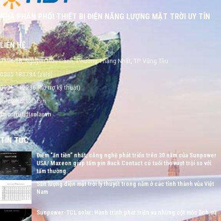
NHÀ PHÂN PHỐI THIẾT BỊ ĐIỆN NĂNG LƯỢNG MẶT TRỜI UY TÍN
LIÊN HỆ
212B-18, Nguyễn Hữu Cảnh, Phường Thắng Nhất, TP Vũng Tàu
0335 180784 (zalo)
0926 112236 (hỗ trợ kỹ thuật)
info@hdtsolar.vn
fb.com/hdtsolar.vn
TIN TỨC
Điểm “ăn tiền” nhất, công nghệ phát triển trên 30 năm của Sunpower
USA/ Maxeon giúp tấm pin Back Contact có tuổi thọ vượt trội so với
tấm thường.
Sản lượng điện mặt trời lý thuyết trong năm ở các tỉnh thành vủa Việt
Nam
Sunpower-TCL solar: Hành trình phát triển và những cột mốc lịch sử