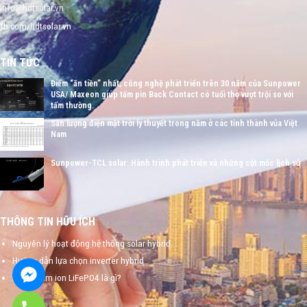
info@hdtsolar.vn
fb.com/hdtsolar.vn
TIN TỨC
Điểm “ăn tiền” nhất, công nghệ phát triển trên 30 năm của Sunpower
USA/ Maxeon giúp tấm pin Back Contact có tuổi thọ vượt trội so với
tấm thường.
Sản lượng điện mặt trời lý thuyết trong năm ở các tỉnh thành vủa Việt
Nam
Sunpower-TCL solar: Hành trình phát triển và những cột mốc lịch sử
THÔNG TIN HỮU ÍCH
Nguyên lý hoạt động hệ thống solar hybrid
Hướng dẫn lựa chọn inverter hybrid
Pin lithium ion LiFePO4 là gì?