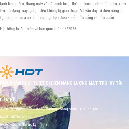
lạnh trung tâm, thang máy và các sinh hoạt thông thường như nấu cơm, xem
tivi, sử dụng máy lạnh,… đều không bị gián đoạn. Và vẫn duy trì điện năng liên
tục cho camera an ninh, nuông điện điều khiển cửa cổng và cửa cuốn.
Hệ thống hoàn thiện và bàn giao tháng 8/2023
NHÀ PHÂN PHỐI THIẾT BỊ ĐIỆN NĂNG LƯỢNG MẶT TRỜI UY TÍN
LIÊN HỆ
212B-18, Nguyễn Hữu Cảnh, Phường Thắng Nhất, TP Vũng Tàu
0335 180784 (zalo)
0926 112236 (hỗ trợ kỹ thuật)