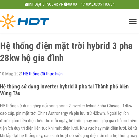
Skip
INFO@HDTSOLAR.VN
08:00 – 17:00
0335 180784
to
content
Hệ thống điện mặt trời hybrid 3 pha
28kw hộ gia đình
10 May, 2021
Hệ thống đã thực hiện
Hệ thống sử dụng inverter hybrid 3 pha tại Thành phố biễn
Vũng Tàu
Hệ thống sử dụng ghép nối song song 2 inverter hybrid 3pha Chisage 14kw
cao cấp, pin mặt trời Chint Astronergy và pin lưu trữ 42kwh. Ngoài lợi ích
được giảm tiền điện tiêu thụ mỗi ngày, hệ thống này còn giúp gia chủ có thêm
tiện ích duy trì điện liên tục khi mất điện lưới. Khu vực hay mất điện lưới, kể từ
khi lắp đặt hệ thống này, các sinh hoạt có sử dụng điện lớn như hệ thống máy