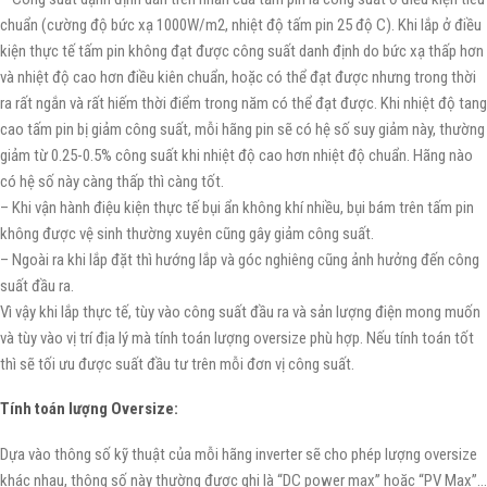
chuẩn (cường độ bức xạ 1000W/m2, nhiệt độ tấm pin 25 độ C). Khi lắp ở điều
kiện thực tế tấm pin không đạt được công suất danh định do bức xạ thấp hơn
và nhiệt độ cao hơn điều kiên chuẩn, hoặc có thể đạt được nhưng trong thời
ra rất ngắn và rất hiếm thời điểm trong năm có thể đạt được. Khi nhiệt độ tang
cao tấm pin bị giảm công suất, mỗi hãng pin sẽ có hệ số suy giảm này, thường
giảm từ 0.25-0.5% công suất khi nhiệt độ cao hơn nhiệt độ chuẩn. Hãng nào
có hệ số này càng thấp thì càng tốt.
– Khi vận hành điệu kiện thực tế bụi ẩn không khí nhiều, bụi bám trên tấm pin
không được vệ sinh thường xuyên cũng gây giảm công suất.
– Ngoài ra khi lắp đặt thì hướng lắp và góc nghiêng cũng ảnh hưởng đến công
suất đầu ra.
Vì vậy khi lắp thực tế, tùy vào công suất đầu ra và sản lượng điện mong muốn
và tùy vào vị trí địa lý mà tính toán lượng oversize phù hợp. Nếu tính toán tốt
thì sẽ tối ưu được suất đầu tư trên mỗi đơn vị công suất.
Tính toán lượng Oversize:
Dựa vào thông số kỹ thuật của mỗi hãng inverter sẽ cho phép lượng oversize
khác nhau, thông số này thường được ghi là “DC power max” hoặc “PV Max”…