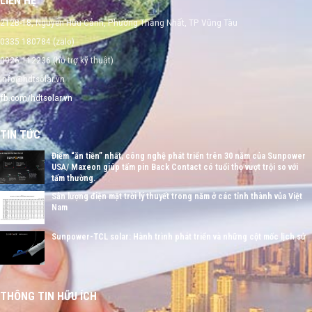
LIÊN HỆ
212B-18, Nguyễn Hữu Cảnh, Phường Thắng Nhất, TP Vũng Tàu
0335 180784 (zalo)
0926 112236 (hỗ trợ kỹ thuật)
info@hdtsolar.vn
fb.com/hdtsolar.vn
TIN TỨC
Điểm “ăn tiền” nhất, công nghệ phát triển trên 30 năm của Sunpower
USA/ Maxeon giúp tấm pin Back Contact có tuổi thọ vượt trội so với
tấm thường.
Sản lượng điện mặt trời lý thuyết trong năm ở các tỉnh thành vủa Việt
Nam
Sunpower-TCL solar: Hành trình phát triển và những cột mốc lịch sử
THÔNG TIN HỮU ÍCH