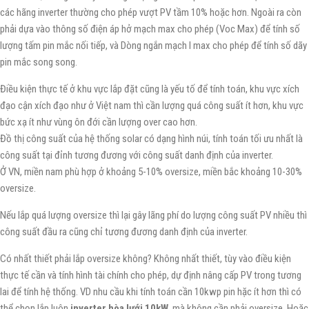
các hãng inverter thường cho phép vượt PV tầm 10% hoặc hơn. Ngoài ra còn
phải dựa vào thông số điện áp hở mạch max cho phép (Voc Max) để tính số
lượng tấm pin mắc nối tiếp, và Dòng ngắn mạch I max cho phép để tính số dãy
pin mắc song song.
Điều kiện thực tế ở khu vực lắp đặt cũng là yếu tố để tính toán, khu vực xích
đạo cận xích đạo như ở Việt nam thì cần lượng quá công suất ít hơn, khu vực
bức xạ ít như vùng ôn đới cần lượng over cao hơn.
Đồ thị công suất của hệ thống solar có dạng hình núi, tính toán tối ưu nhất là
công suất tại đỉnh tương đương với công suất danh định của inverter.
Ở VN, miền nam phù hợp ở khoảng 5-10% oversize, miền bắc khoảng 10-30%
oversize.
Nếu lắp quá lượng oversize thì lại gây lãng phí do lượng công suất PV nhiều thì
công suất đầu ra cũng chỉ tương đương danh định của inverter.
Có nhất thiết phải lắp oversize không? Không nhất thiết, tùy vào điều kiện
thực tế cần và tính hình tài chính cho phép, dự định nâng cấp PV trong tương
lai để tính hệ thống. VD nhu cầu khi tính toán cần 10kwp pin hặc ít hơn thì có
thể chọn lắp luôn
inverter hòa lưới 10kW
mà không cần phải oversize. Hoặc