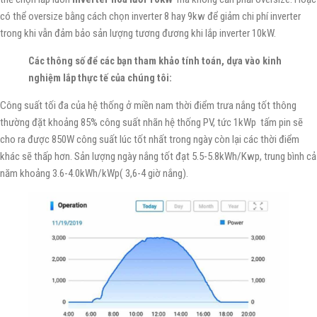
có thể oversize bằng cách chọn inverter 8 hay 9kw để giảm chi phí inverter
trong khi vẫn đảm bảo sản lượng tương đương khi lắp inverter 10kW.
Các thông số để các bạn tham khảo tính toán, dựa vào kinh
nghiệm lắp thực tế của chúng tôi:
Công suất tối đa của hệ thống ở miền nam thời điểm trưa nắng tốt thông
thường đặt khoảng 85% công suất nhãn hệ thống PV, tức 1kWp tấm pin sẽ
cho ra được 850W công suất lúc tốt nhất trong ngày còn lại các thời điểm
khác sẽ thấp hơn. Sản lượng ngày nắng tốt đạt 5.5-5.8kWh/Kwp, trung bình cả
năm khoảng 3.6-4.0kWh/kWp( 3,6-4 giờ nắng).