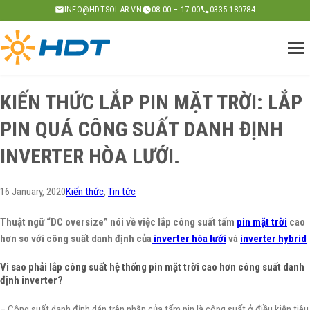
Skip
INFO@HDTSOLAR.VN
08:00 – 17:00
0335 180784
to
content
KIẾN THỨC LẮP PIN MẶT TRỜI: LẮP
PIN QUÁ CÔNG SUẤT DANH ĐỊNH
INVERTER HÒA LƯỚI.
16 January, 2020
Kiến thức
, 
Tin tức
Thuật ngữ “DC oversize” nói về việc lắp công suất tấm
pin mặt trời
cao
hơn so với công suất danh định của
inverter hòa lưới
và
inverter hybrid
Vi sao phải lắp công suất hệ thống pin mặt trời cao hơn công suất danh
định inverter?
– Công suất dạnh định dán trên nhãn của tấm pin là công suất ở điều kiện tiêu