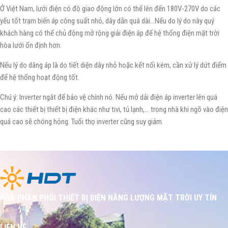
Ở Việt Nam, lưới điện có độ giao động lớn có thể lên đến 180V-270V do các
yếu tốt trạm biến áp công suất nhỏ, dây dẫn quá dài…Nếu do lý do này quý
khách hàng có thể chủ động mở rộng giải điện áp để hệ thống điện mặt trời
hòa lưới ổn định hơn.
Nếu lý do dâng áp là do tiết diện dây nhỏ hoặc kết nối kém, cần xử lý dứt điểm
để hệ thống hoạt động tốt.
Chú ý: Inverter ngắt để bảo vệ chính nó. Nếu mở dải điện áp inverter lên quá
cao các thiết bị thiết bị điện khác như tivi, tủ lạnh,… trong nhà khi ngõ vào điện
quá cao sẽ chóng hỏng. Tuổi thọ inverter cũng suy giảm.
NHÀ PHÂN PHỐI THIẾT BỊ ĐIỆN NĂNG LƯỢNG MẶT TRỜI UY TÍN
LIÊN HỆ