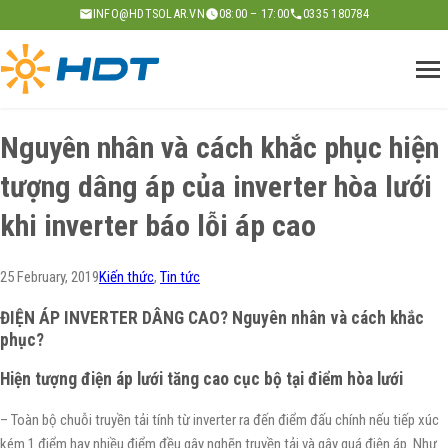
Skip
INFO@HDTSOLAR.VN
08:00 – 17:00
0335 180784
to
content
Nguyên nhân và cách khắc phục hiện
tượng dâng áp của inverter hòa lưới
khi inverter báo lỗi áp cao
25 February, 2019
Kiến thức
, 
Tin tức
ĐIỆN ÁP INVERTER DÂNG CAO? Nguyên nhân và cách khắc
phục?
Hiện tượng điện áp lưới tăng cao cục bộ tại điểm hòa lưới
– Toàn bộ chuỗi truyền tải tính từ inverter ra đến điểm đấu chính nếu tiếp xúc
kém 1 điểm hay nhiều điểm đều gây nghẽn truyền tải và gây quá điện áp. Như