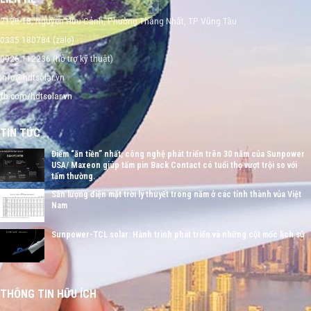
212B-18, Nguyễn Hữu Cảnh, Phường Thắng Nhất, TP Vũng Tàu
0335 180784 (zalo)
0926 112236 (hỗ trợ kỹ thuật)
info@hdtsolar.vn
fb.com/hdtsolar.vn
TIN TỨC
Điểm “ăn tiền” nhất, công nghệ phát triển trên 30 năm của Sunpower
USA/ Maxeon giúp tấm pin Back Contact có tuổi thọ vượt trội so với
tấm thường.
Sản lượng điện mặt trời lý thuyết trong năm ở các tỉnh thành vủa Việt
Nam
Sunpower-TCL solar: Hành trình phát triển và những cột mốc lịch sử
THÔNG TIN HỮU ÍCH