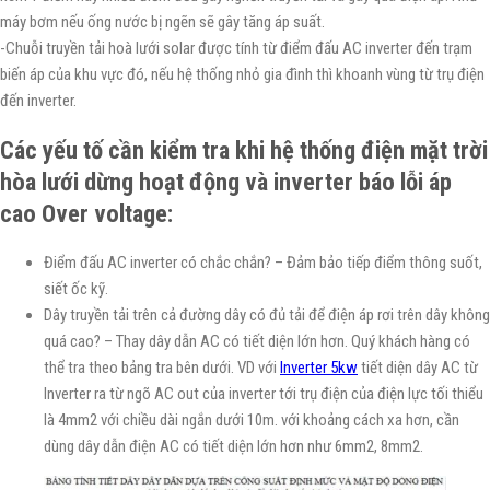
máy bơm nếu ống nước bị ngẽn sẽ gây tăng áp suất.
-Chuỗi truyền tải hoà lưới solar được tính từ điểm đấu AC inverter đến trạm
biến áp của khu vực đó, nếu hệ thống nhỏ gia đình thì khoanh vùng từ trụ điện
đến inverter.
Các yếu tố cần kiểm tra khi hệ thống điện mặt trời
hòa lưới dừng hoạt động và inverter báo lỗi áp
cao Over voltage:
Điểm đấu AC inverter có chắc chắn? – Đảm bảo tiếp điểm thông suốt,
siết ốc kỹ.
Dây truyền tải trên cả đường dây có đủ tải để điện áp rơi trên dây không
quá cao? – Thay dây dẫn AC có tiết diện lớn hơn. Quý khách hàng có
thể tra theo bảng tra bên dưới. VD với
Inverter 5kw
tiết diện dây AC từ
Inverter ra từ ngõ AC out của inverter tới trụ điện của điện lực tối thiểu
là 4mm2 với chiều dài ngắn dưới 10m. với khoảng cách xa hơn, cần
dùng dây dẫn điện AC có tiết diện lớn hơn như 6mm2, 8mm2.