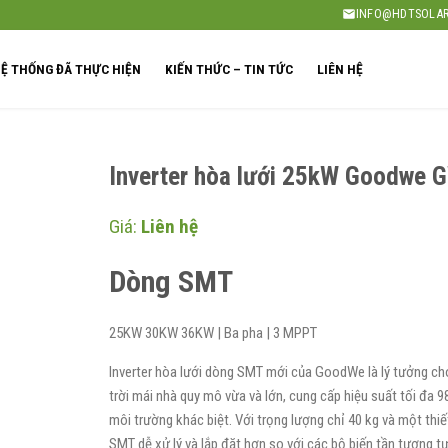
INFO@HDTSOLAR
Ệ THỐNG ĐÃ THỰC HIỆN
KIẾN THỨC – TIN TỨC
LIÊN HỆ
Inverter hòa lưới 25kW Goodwe
Giá:
Liên hệ
Dòng SMT
25KW 30KW 36KW | Ba pha | 3 MPPT
Inverter hòa lưới dòng SMT mới của GoodWe là lý tưởng cho
trời mái nhà quy mô vừa và lớn, cung cấp hiệu suất tối đa
môi trường khác biệt. Với trọng lượng chỉ 40 kg và một thiế
SMT dễ xử lý và lắp đặt hơn so với các bộ biến tần tương tự