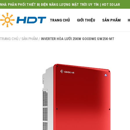
Skip
NHÀ PHÂN PHỐI THIẾT BỊ ĐIỆN NĂNG LƯỢNG MẶT TRỜI UY TÍN | HDT SOLAR
to
content
TRANG CHỦ
GIỚI THIỆU
SẢN PHẨM
H
TRANG CHỦ
/
SẢN PHẨM
/
INVERTER HÒA LƯỚI 25KW GOODWE GW25K-MT