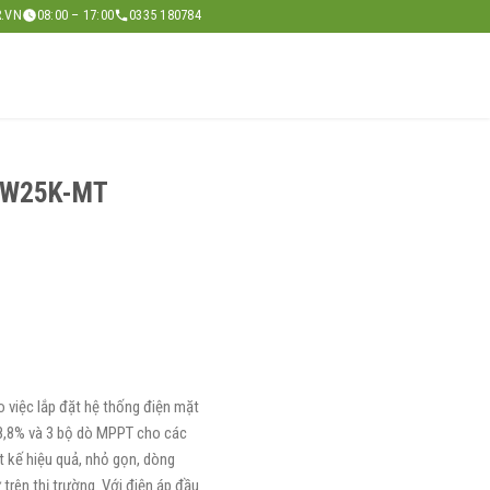
.VN
08:00 – 17:00
0335 180784
 GW25K-MT
 việc lắp đặt hệ thống điện mặt
 98,8% và 3 bộ dò MPPT cho các
t kế hiệu quả, nhỏ gọn, dòng
 trên thị trường. Với điện áp đầu