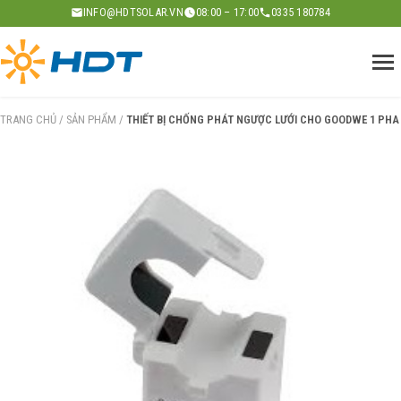
Skip
INFO@HDTSOLAR.VN
08:00 – 17:00
0335 180784
to
content
TRANG CHỦ
/
SẢN PHẨM
/
THIẾT BỊ CHỐNG PHÁT NGƯỢC LƯỚI CHO GOODWE 1 PHA