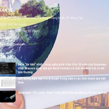
LIÊN HỆ
212B-18, Nguyễn Hữu Cảnh, Phường Thắng Nhất, TP Vũng Tàu
0335 180784 (zalo)
0926 112236 (hỗ trợ kỹ thuật)
info@hdtsolar.vn
fb.com/hdtsolar.vn
TIN TỨC
Điểm “ăn tiền” nhất, công nghệ phát triển trên 30 năm của Sunpower
USA/ Maxeon giúp tấm pin Back Contact có tuổi thọ vượt trội so với
tấm thường.
Sản lượng điện mặt trời lý thuyết trong năm ở các tỉnh thành vủa Việt
Nam
Sunpower-TCL solar: Hành trình phát triển và những cột mốc lịch sử