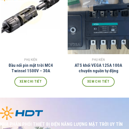
PHỤ KIỆN
PHỤ KIỆN
Đầu nối pin mặt trời MC4
ATS khối VEGA 125A 100A
Twinsel 1500V – 30A
chuyển nguồn tự động
XEM CHI TIẾT
XEM CHI TIẾT
NHÀ PHÂN PHỐI THIẾT BỊ ĐIỆN NĂNG LƯỢNG MẶT TRỜI UY TÍN