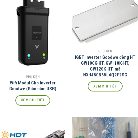
PHỤ KIỆN
IGBT inverter Goodwe dòng HT
GW100K-HT, GW110K-HT,
GW120K-HT, mã
NXH450N65L4Q2F2SG
PHỤ KIỆN
Wifi Modul Cho Inverter
XEM CHI TIẾT
Goodwe (Giắc cắm USB)
XEM CHI TIẾT