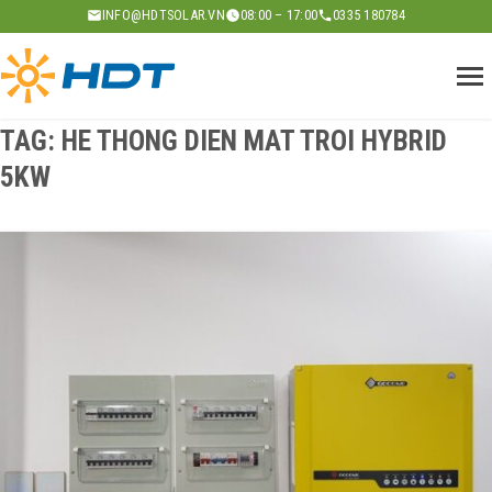
Skip
INFO@HDTSOLAR.VN
08:00 – 17:00
0335 180784
to
content
TAG:
HE THONG DIEN MAT TROI HYBRID
5KW