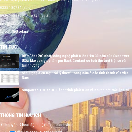
0335 180784 (zalo)
0926 112236 (hỗ trợ kỹ thuật)
info@hdtsolar.vn
fb.com/hdtsolar.vn
TIN TỨC
Điểm “ăn tiền” nhất, công nghệ phát triển trên 30 năm của Sunpower
USA/ Maxeon giúp tấm pin Back Contact có tuổi thọ vượt trội so với
tấm thường.
Sản lượng điện mặt trời lý thuyết trong năm ở các tỉnh thành vủa Việt
Nam
Sunpower-TCL solar: Hành trình phát triển và những cột mốc lịch sử
THÔNG TIN HỮU ÍCH
Nguyên lý hoạt động hệ thống solar hybrid