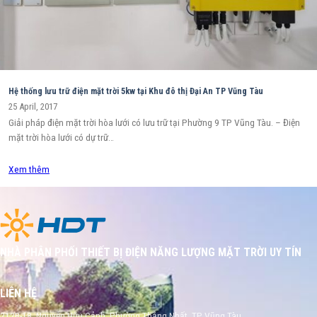
Hệ thống lưu trữ điện mặt trời 5kw tại Khu đô thị Đại An TP Vũng Tàu
25 April, 2017
Giải pháp điện mặt trời hòa lưới có lưu trữ tại Phường 9 TP Vũng Tàu. – Điện
mặt trời hòa lưới có dự trữ…
Xem thêm
NHÀ PHÂN PHỐI THIẾT BỊ ĐIỆN NĂNG LƯỢNG MẶT TRỜI UY TÍN
LIÊN HỆ
212B-18, Nguyễn Hữu Cảnh, Phường Thắng Nhất, TP Vũng Tàu