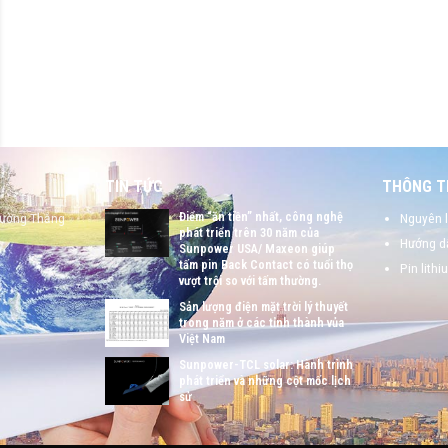
TIN TỨC
THÔNG TI
Điểm “ăn tiền” nhất, công nghệ
hường Thắng
Nguyên l
phát triển trên 30 năm của
Hướng dẫ
Sunpower USA/ Maxeon giúp
tấm pin Back Contact có tuổi thọ
Pin lithi
vượt trội so với tấm thường.
Sản lượng điện mặt trời lý thuyết
trong năm ở các tỉnh thành vủa
Việt Nam
Sunpower-TCL solar: Hành trình
phát triển và những cột mốc lịch
sử