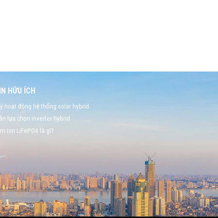
N HỮU ÍCH
ý hoạt động hệ thống solar hybrid
n lựa chọn inverter hybrid
um ion LiFePO4 là gì?