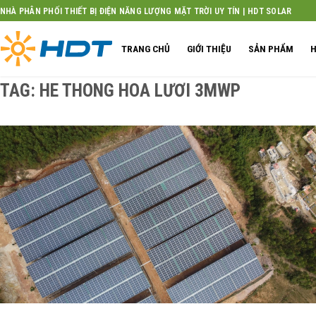
Skip
NHÀ PHÂN PHỐI THIẾT BỊ ĐIỆN NĂNG LƯỢNG MẶT TRỜI UY TÍN | HDT SOLAR
to
content
TRANG CHỦ
GIỚI THIỆU
SẢN PHẨM
H
TAG:
HE THONG HOA LƯƠI 3MWP