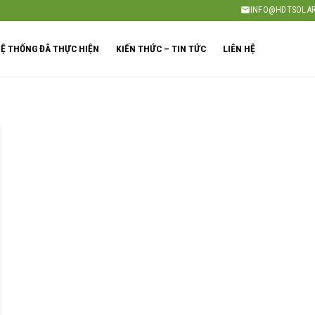
INFO@HDTSOLAR
Ệ THỐNG ĐÃ THỰC HIỆN
KIẾN THỨC – TIN TỨC
LIÊN HỆ