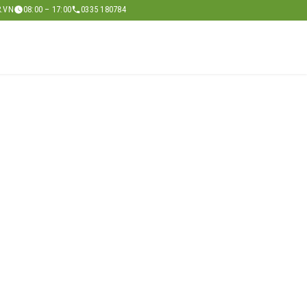
.VN
08:00 – 17:00
0335 180784