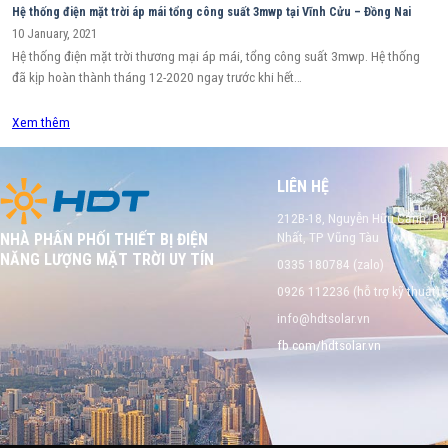
Hệ thống điện mặt trời áp mái tổng công suất 3mwp tại Vĩnh Cửu – Đồng Nai
10 January, 2021
Hệ thống điện mặt trời thương mại áp mái, tổng công suất 3mwp. Hệ thống
đã kịp hoàn thành tháng 12-2020 ngay trước khi hết…
Xem thêm
LIÊN HỆ
212B-18, Nguyễn Hữu Cảnh, P
Nhất, TP Vũng Tàu
NHÀ PHÂN PHỐI THIẾT BỊ ĐIỆN
NĂNG LƯỢNG MẶT TRỜI UY TÍN
0335 180784 (zalo)
0926 112236 (hỗ trợ kỹ thuật)
info@hdtsolar.vn
fb.com/hdtsolar.vn