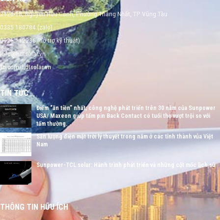
212B-18, Nguyễn Hữu Cảnh, Phường Thắng Nhất, TP Vũng Tàu
0335 180784 (zalo)
0926 112236 (hỗ trợ kỹ thuật)
info@hdtsolar.vn
fb.com/hdtsolar.vn
TIN TỨC
Điểm “ăn tiền” nhất, công nghệ phát triển trên 30 năm của Sunpower
USA/ Maxeon giúp tấm pin Back Contact có tuổi thọ vượt trội so với
tấm thường.
Sản lượng điện mặt trời lý thuyết trong năm ở các tỉnh thành vủa Việt
Nam
Sunpower-TCL solar: Hành trình phát triển và những cột mốc lịch sử
THÔNG TIN HỮU ÍCH