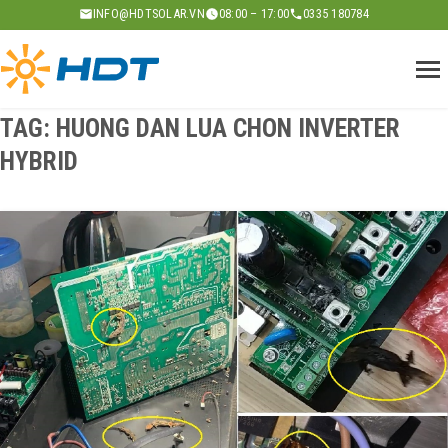
Skip
INFO@HDTSOLAR.VN
08:00 – 17:00
0335 180784
to
content
TAG:
HUONG DAN LUA CHON INVERTER
HYBRID