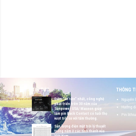
TIN TỨC
THÔNG TI
Điểm “ăn tiền” nhất, công nghệ
hường Thắng
Nguyên l
phát triển trên 30 năm của
Hướng dẫ
Sunpower USA/ Maxeon giúp
tấm pin Back Contact có tuổi thọ
Pin lithi
vượt trội so với tấm thường.
Sản lượng điện mặt trời lý thuyết
trong năm ở các tỉnh thành vủa
Việt Nam