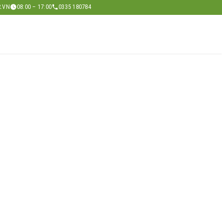
.VN
08:00 – 17:00
0335 180784