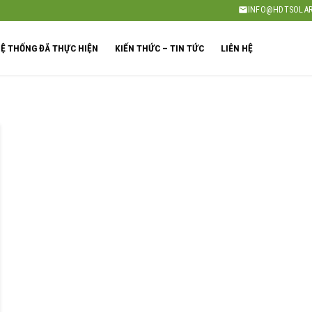
INFO@HDTSOLAR
Ệ THỐNG ĐÃ THỰC HIỆN
KIẾN THỨC – TIN TỨC
LIÊN HỆ