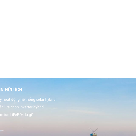
N HỮU ÍCH
ý hoạt động hệ thống solar hybrid
n lựa chọn inverter hybrid
um ion LiFePO4 là gì?