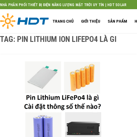
Skip
NHÀ PHÂN PHỐI THIẾT BỊ ĐIỆN NĂNG LƯỢNG MẶT TRỜI UY TÍN | HDT SOLAR
to
content
TRANG CHỦ
GIỚI THIỆU
SẢN PHẨM
H
TAG:
PIN LITHIUM ION LIFEPO4 LÀ GI