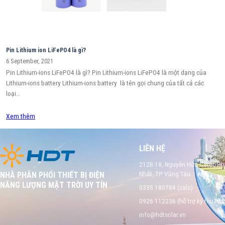
Pin Lithium ion LiFePO4 là gì?
6 September, 2021
Pin Lithium-ions LiFePO4 là gì? Pin Lithium-ions LiFePO4 là một dạng của
Lithium-ions battery Lithium-ions battery là tên gọi chung của tất cả các
loại…
Xem thêm
LIÊN HỆ
212B-18, Nguyễn Hữu Cảnh, P
Nhất, TP Vũng Tàu
NHÀ PHÂN PHỐI THIẾT BỊ ĐIỆN
NĂNG LƯỢNG MẶT TRỜI UY TÍN
0335 180784 (zalo)
0926 112236 (hỗ trợ kỹ thuật)
info@hdtsolar.vn