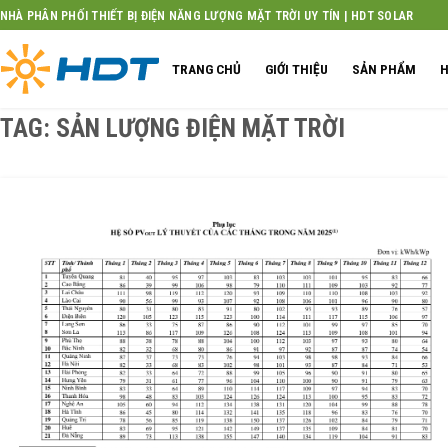
Skip
NHÀ PHÂN PHỐI THIẾT BỊ ĐIỆN NĂNG LƯỢNG MẶT TRỜI UY TÍN | HDT SOLAR
to
content
TRANG CHỦ
GIỚI THIỆU
SẢN PHẨM
H
TAG:
SẢN LƯỢNG ĐIỆN MẶT TRỜI