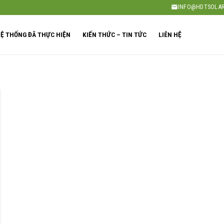
INFO@HDTSOLAR
Ệ THỐNG ĐÃ THỰC HIỆN
KIẾN THỨC – TIN TỨC
LIÊN HỆ