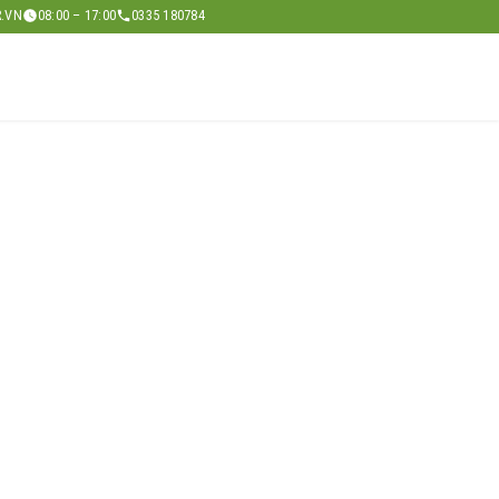
.VN
08:00 – 17:00
0335 180784