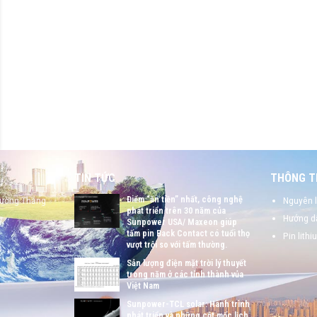
TIN TỨC
THÔNG TI
Điểm “ăn tiền” nhất, công nghệ
hường Thắng
Nguyên l
phát triển trên 30 năm của
Hướng dẫ
Sunpower USA/ Maxeon giúp
tấm pin Back Contact có tuổi thọ
Pin lithi
vượt trội so với tấm thường.
Sản lượng điện mặt trời lý thuyết
trong năm ở các tỉnh thành vủa
Việt Nam
Sunpower-TCL solar: Hành trình
phát triển và những cột mốc lịch