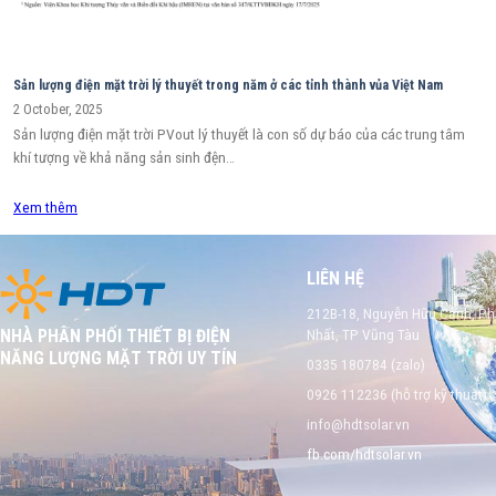
Sản lượng điện mặt trời lý thuyết trong năm ở các tỉnh thành vủa Việt Nam
2 October, 2025
Sản lượng điện mặt trời PVout lý thuyết là con số dự báo của các trung tâm
khí tượng về khả năng sản sinh đện…
Xem thêm
LIÊN HỆ
212B-18, Nguyễn Hữu Cảnh, P
Nhất, TP Vũng Tàu
NHÀ PHÂN PHỐI THIẾT BỊ ĐIỆN
NĂNG LƯỢNG MẶT TRỜI UY TÍN
0335 180784 (zalo)
0926 112236 (hỗ trợ kỹ thuật)
info@hdtsolar.vn
fb.com/hdtsolar.vn