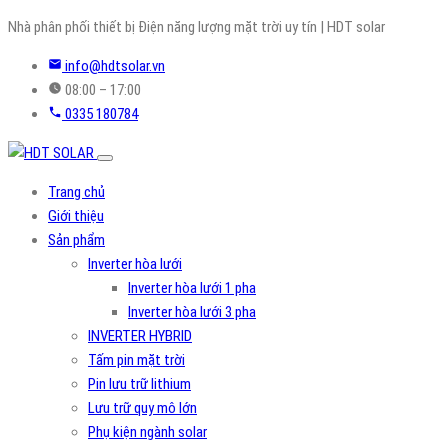
Skip
Nhà phân phối thiết bị Điện năng lượng mặt trời uy tín | HDT solar
to
info@hdtsolar.vn
content
08:00 – 17:00
0335 180784
Trang chủ
Giới thiệu
Sản phẩm
Inverter hòa lưới
Inverter hòa lưới 1 pha
Inverter hòa lưới 3 pha
INVERTER HYBRID
Tấm pin mặt trời
Pin lưu trữ lithium
Lưu trữ quy mô lớn
Phụ kiện ngành solar