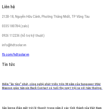
Liên hệ
212B-18, Nguyễn Hữu Cảnh, Phường Thắng Nhất, TP Vũng Tàu
0335 180784 (zalo)
0926 112236 (hỗ trợ kỹ thuật)
info@hdtsolar.vn
fb.com/hdtsolar.vn
Tin tức
Điểm “ăn tiền” nhất, công nghệ phát triển trên 30 năm của Sunpower USA/
Maxeon giúp tấm pin Back Contact có tuổi thọ vượt trội so với tấm thường.
Sản lượng điện mặt trời lý thuyết trong năm ở các tỉnh thành vủa Việt Nam