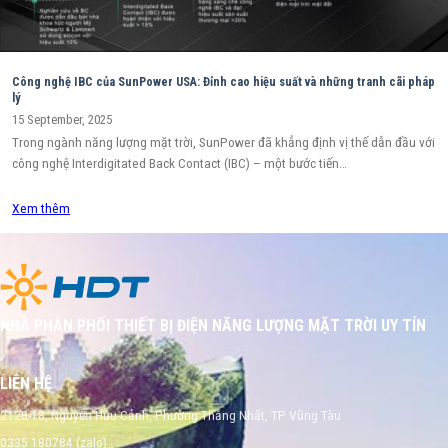
Công nghệ IBC của SunPower USA: Đỉnh cao hiệu suất và những tranh cãi pháp
lý
15 September, 2025
Trong ngành năng lượng mặt trời, SunPower đã khẳng định vị thế dẫn đầu với
công nghệ Interdigitated Back Contact (IBC) – một bước tiến…
Xem thêm
NHÀ PHÂN PHỐI THIẾT BỊ ĐIỆN NĂNG LƯỢNG MẶT TRỜI UY TÍN
LIÊN HỆ
212B-18, Nguyễn Hữu Cảnh, Phường Thắng Nhất, TP Vũng Tàu
0335 180784 (zalo)