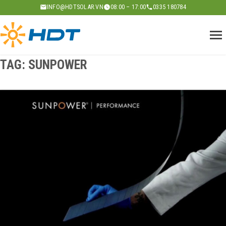
Skip
INFO@HDTSOLAR.VN
08:00 – 17:00
0335 180784
to
content
TAG:
SUNPOWER