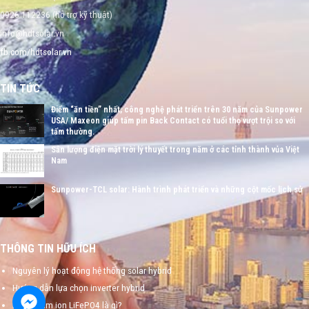
0926 112236 (hỗ trợ kỹ thuật)
info@hdtsolar.vn
fb.com/hdtsolar.vn
TIN TỨC
Điểm “ăn tiền” nhất, công nghệ phát triển trên 30 năm của Sunpower
USA/ Maxeon giúp tấm pin Back Contact có tuổi thọ vượt trội so với
tấm thường.
Sản lượng điện mặt trời lý thuyết trong năm ở các tỉnh thành vủa Việt
Nam
Sunpower-TCL solar: Hành trình phát triển và những cột mốc lịch sử
THÔNG TIN HỮU ÍCH
Nguyên lý hoạt động hệ thống solar hybrid
Hướng dẫn lựa chọn inverter hybrid
Pin lithium ion LiFePO4 là gì?