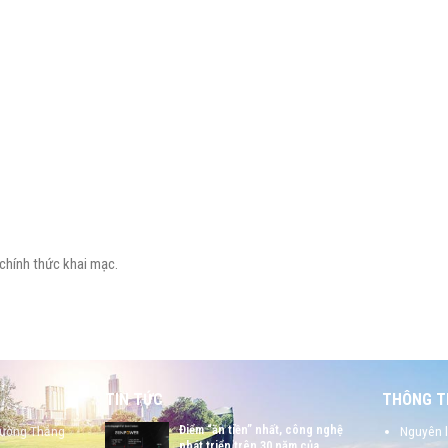
 chính thức khai mạc.
TIN TỨC
THÔNG TI
Điểm “ăn tiền” nhất, công nghệ
hường Thắng
Nguyên l
phát triển trên 30 năm của