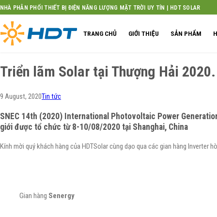
Skip
NHÀ PHÂN PHỐI THIẾT BỊ ĐIỆN NĂNG LƯỢNG MẶT TRỜI UY TÍN | HDT SOLAR
to
content
TRANG CHỦ
GIỚI THIỆU
SẢN PHẨM
H
Triển lãm Solar tại Thượng Hải 2020.
9 August, 2020
Tin tức
SNEC 14th (2020) International Photovoltaic Power Generation 
giới được tổ chức từ 8-10/08/2020 tại Shanghai, China
Kính mời quý khách hàng của HDTSolar cùng dạo qua các gian hàng Inverter hò
Gian hàng
Senergy