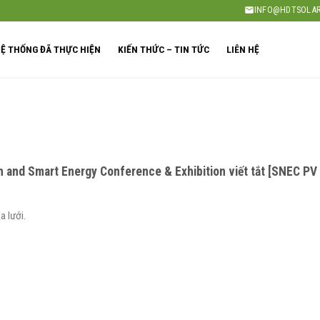
INFO@HDTSOLAR
Ệ THỐNG ĐÃ THỰC HIỆN
KIẾN THỨC – TIN TỨC
LIÊN HỆ
and Smart Energy Conference & Exhibition viết tắt [SNEC PV PO
a lưới.