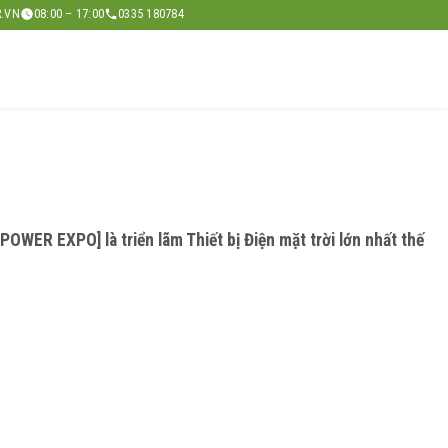
.VN
08:00 – 17:00
0335 180784
WER EXPO] là triển lãm Thiết bị Điện mặt trời lớn nhất thế