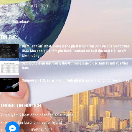
0926 112236 (hỗ trợ kỹ thuật)
info@hdtsolar.vn
fb.com/hdtsolar.vn
TIN TỨC
Điểm “ăn tiền” nhất, công nghệ phát triển trên 30 năm của Sunpower
USA/ Maxeon giúp tấm pin Back Contact có tuổi thọ vượt trội so với
tấm thường.
Sản lượng điện mặt trời lý thuyết trong năm ở các tỉnh thành vủa Việt
Nam
Sunpower-TCL solar: Hành trình phát triển và những cột mốc lịch sử
THÔNG TIN HỮU ÍCH
Nguyên lý hoạt động hệ thống solar hybrid
Hướng dẫn lựa chọn inverter hybrid
Pin lithium ion LiFePO4 là gì?