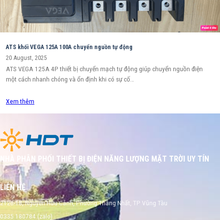
ATS khối VEGA 125A 100A chuyển nguồn tự động
20 August, 2025
ATS VEGA 125A 4P thiết bị chuyển mạch tự động giúp chuyển nguồn điện
một cách nhanh chóng và ổn định khi có sự cố…
Xem thêm
NHÀ PHÂN PHỐI THIẾT BỊ ĐIỆN NĂNG LƯỢNG MẶT TRỜI UY TÍN
LIÊN HỆ
212B-18, Nguyễn Hữu Cảnh, Phường Thắng Nhất, TP Vũng Tàu
0335 180784 (zalo)