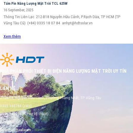
Tấm Pin Năng Lượng Mặt Trời TCL 625W
16 September, 2025
Thông Tin Liên Lạc 212-B18 Nguyễn Hữu Cảnh, P.Rạch Dừa, TP HCM (TP
Vũng Tàu Cũ) (+84) 0335 18 07 84 anhpt@hdtsolar.vn
Xem thêm
NHÀ PHÂN PHỐI THIẾT BỊ ĐIỆN NĂNG LƯỢNG MẶT TRỜI UY TÍN
LIÊN HỆ
212B-18, Nguyễn Hữu Cảnh, Phường Thắng Nhất, TP Vũng Tàu
0335 180784 (zalo)
0926 112236 (hỗ trợ kỹ thuật)
info@hdtsolar.vn
fb.com/hdtsolar.vn