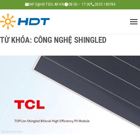
Skip
INFO@HDTSOLAR.VN
08:00 – 17:00
0335 180784
to
content
TỪ KHÓA:
CÔNG NGHỆ SHINGLED