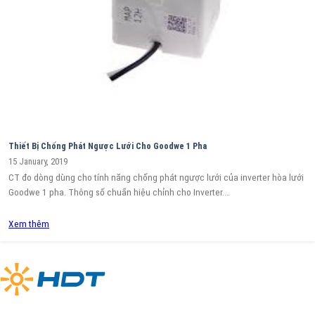
Thiết Bị Chống Phát Ngược Lưới Cho Goodwe 1 Pha
15 January, 2019
CT đo dòng dùng cho tính năng chống phát ngược lưới của inverter hòa lưới
Goodwe 1 pha. Thông số chuẩn hiệu chỉnh cho Inverter.…
Xem thêm
NHÀ PHÂN PHỐI THIẾT BỊ ĐIỆN NĂNG LƯỢNG MẶT TRỜI UY TÍN