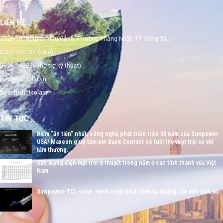
LIÊN HỆ
212B-18, Nguyễn Hữu Cảnh, Phường Thắng Nhất, TP Vũng Tàu
0335 180784 (zalo)
0926 112236 (hỗ trợ kỹ thuật)
info@hdtsolar.vn
fb.com/hdtsolar.vn
TIN TỨC
Điểm “ăn tiền” nhất, công nghệ phát triển trên 30 năm của Sunpower
USA/ Maxeon giúp tấm pin Back Contact có tuổi thọ vượt trội so với
tấm thường.
Sản lượng điện mặt trời lý thuyết trong năm ở các tỉnh thành vủa Việt
Nam
Sunpower-TCL solar: Hành trình phát triển và những cột mốc lịch sử