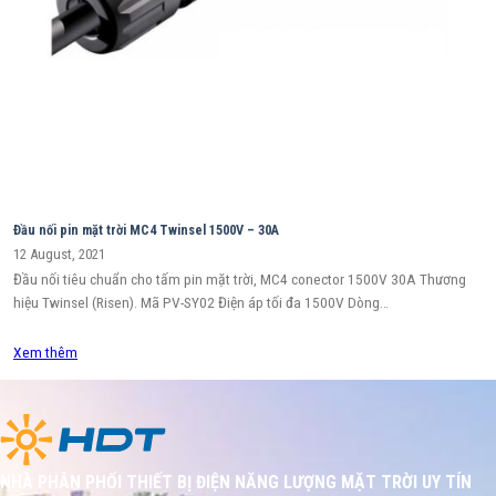
Đầu nối pin mặt trời MC4 Twinsel 1500V – 30A
12 August, 2021
Đầu nối tiêu chuẩn cho tấm pin mặt trời, MC4 conector 1500V 30A Thương
hiệu Twinsel (Risen). Mã PV-SY02 Điện áp tối đa 1500V Dòng…
Xem thêm
NHÀ PHÂN PHỐI THIẾT BỊ ĐIỆN NĂNG LƯỢNG MẶT TRỜI UY TÍN