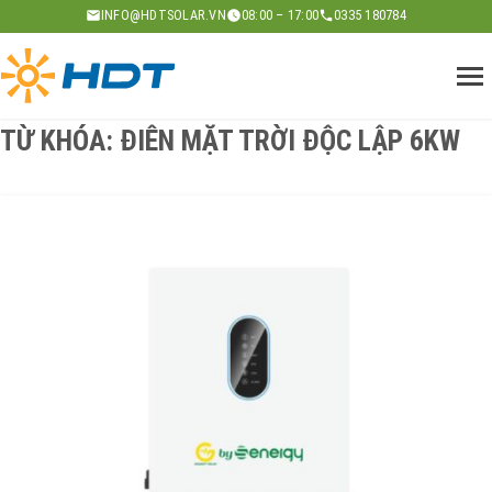
Skip
INFO@HDTSOLAR.VN
08:00 – 17:00
0335 180784
to
content
TỪ KHÓA:
ĐIÊN MẶT TRỜI ĐỘC LẬP 6KW