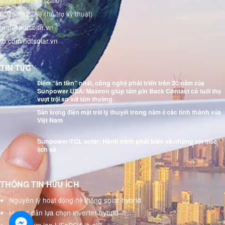
0926 112236 (hỗ trợ kỹ thuật)
info@hdtsolar.vn
fb.com/hdtsolar.vn
TIN TỨC
Điểm “ăn tiền” nhất, công nghệ phát triển trên 30 năm của
Sunpower USA/ Maxeon giúp tấm pin Back Contact có tuổi thọ
vượt trội so với tấm thường.
Sản lượng điện mặt trời lý thuyết trong năm ở các tỉnh thành vủa
Việt Nam
Sunpower-TCL solar: Hành trình phát triển và những cột mốc
lịch sử
THÔNG TIN HỮU ÍCH
Nguyên lý hoạt động hệ thống solar hybrid
Hướng dẫn lựa chọn inverter hybrid
Pin lithium ion LiFePO4 là gì?