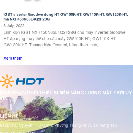
IGBT inverter Goodwe dòng HT GW100K-HT, GW110K-HT, GW120K-HT,
mã NXH450N65L4Q2F2SG
6 July, 2022
Linh kiện IGBT NXH450N65L4Q2F2SG cho máy inverter Goodwe
HT áp dụng thay thế cho các máy GW100K-HT, GW110K-HT,
GW120K-HT. Thương hiệu Onsemi, hàng tháo máy,…
Xem thêm
NHÀ PHÂN PHỐI THIẾT BỊ ĐIỆN NĂNG LƯỢNG MẶT TRỜI UY
TÍN
LIÊN HỆ
212B-18, Nguyễn Hữu Cảnh, Phường Thắng Nhất, TP Vũng Tàu
0335 180784 (zalo)