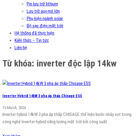
Pin lưu trữ lithium
Lưu trữ quy mô lớn
Phụ kiện ngành solar
Bộ sạc điện mặt trời
Hệ thống đã thực hiện
Kiến thức – Tin tức
Liên hệ
Từ khóa:
inverter độc lập 14kw
Inverter Hybrid 14kW 3 pha áp thấp Chisage ESS
15 March, 2024
Inverter hybrid 14kW 3 pha áp thấp CHISAGE thể hiện bước nhảy vọt trong
công nghệ Inverter hybrid năng lượng mặt trời bởi công suất…