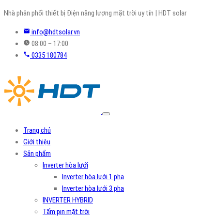
Skip
Nhà phân phối thiết bị Điện năng lượng mặt trời uy tín | HDT solar
to
info@hdtsolar.vn
content
08:00 – 17:00
0335 180784
Trang chủ
Giới thiệu
Sản phẩm
Inverter hòa lưới
Inverter hòa lưới 1 pha
Inverter hòa lưới 3 pha
INVERTER HYBRID
Tấm pin mặt trời