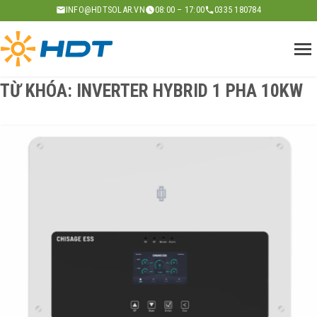
Skip
INFO@HDTSOLAR.VN
08:00 – 17:00
0335 180784
to
content
TỪ KHÓA:
INVERTER HYBRID 1 PHA 10KW