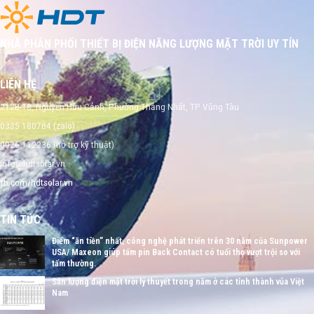
NHÀ PHÂN PHỐI THIẾT BỊ ĐIỆN NĂNG LƯỢNG MẶT TRỜI UY TÍN
LIÊN HỆ
212B-18, Nguyễn Hữu Cảnh, Phường Thắng Nhất, TP Vũng Tàu
0335 180784 (zalo)
0926 112236 (hỗ trợ kỹ thuật)
info@hdtsolar.vn
fb.com/hdtsolar.vn
TIN TỨC
Điểm “ăn tiền” nhất, công nghệ phát triển trên 30 năm của Sunpower
USA/ Maxeon giúp tấm pin Back Contact có tuổi thọ vượt trội so với
tấm thường.
Sản lượng điện mặt trời lý thuyết trong năm ở các tỉnh thành vủa Việt
Nam