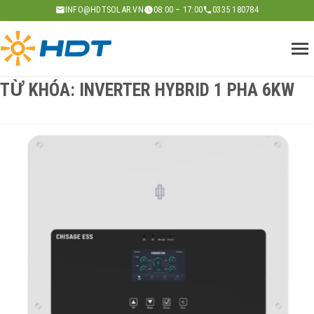
Skip
INFO@HDTSOLAR.VN
08:00 – 17:00
0335 180784
to
content
TỪ KHÓA:
INVERTER HYBRID 1 PHA 6KW