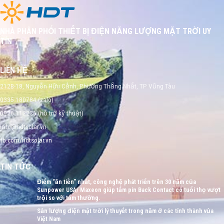
NHÀ PHÂN PHỐI THIẾT BỊ ĐIỆN NĂNG LƯỢNG MẶT TRỜI UY
TÍN
LIÊN HỆ
212B-18, Nguyễn Hữu Cảnh, Phường Thắng Nhất, TP Vũng Tàu
0335 180784 (zalo)
0926 112236 (hỗ trợ kỹ thuật)
info@hdtsolar.vn
fb.com/hdtsolar.vn
TIN TỨC
Điểm “ăn tiền” nhất, công nghệ phát triển trên 30 năm của
Sunpower USA/ Maxeon giúp tấm pin Back Contact có tuổi thọ vượt
trội so với tấm thường.
Sản lượng điện mặt trời lý thuyết trong năm ở các tỉnh thành vủa
Việt Nam