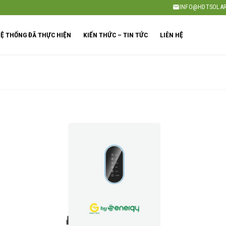
INFO@HDTSOLAR
Ệ THỐNG ĐÃ THỰC HIỆN
KIẾN THỨC – TIN TỨC
LIÊN HỆ