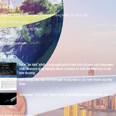
LIÊN HỆ
212B-18, Nguyễn Hữu Cảnh, Phường Thắng Nhất, TP Vũng Tàu
0335 180784 (zalo)
0926 112236 (hỗ trợ kỹ thuật)
info@hdtsolar.vn
fb.com/hdtsolar.vn
TIN TỨC
Điểm “ăn tiền” nhất, công nghệ phát triển trên 30 năm của Sunpower
USA/ Maxeon giúp tấm pin Back Contact có tuổi thọ vượt trội so với
tấm thường.
Sản lượng điện mặt trời lý thuyết trong năm ở các tỉnh thành vủa Việt
Nam
Sunpower-TCL solar: Hành trình phát triển và những cột mốc lịch sử