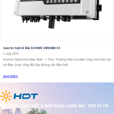
Inverter hybrid 5kw GOODWE GW5048D-ES
1 July, 2019
Inverter Hybrid Goodwe 5kW – 1 Pha. Thương Hiệu Goodwe Chạy hòa lưới, lưu
trữ điện, hoặc chạy độc lập không cần điện lưới.
Xem thêm
NHÀ PHÂN PHỐI THIẾT BỊ ĐIỆN NĂNG LƯỢNG MẶT TRỜI UY TÍN