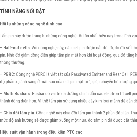
TÍNH NĂNG NỔI BẬT
Hội tụ những công nghệ đỉnh cao
Tấm pin này được trang bị những công nghệ tối tân nhất hiện nay trong lĩnh v
–
Half-cut cells
: Với công nghệ này, các cell pin được cắt đôi đi, do đó số l
pin. Nhờ đó giảm dòng điện giúp tấm pin mát hơn khi hoạt động, qua đó tăng h
thông thường.
–
PERC
: Công nghệ PERC là viết tắt của Passivated Emitter and Rear Cell. PE
độ phản xạ ánh sáng ở mặt sau của cell pin mặt trời, giúp chuyển hóa lượng q
–
Multi Busbars
: Busbar có vai trò là đường chính dẫn các electron từ cell p
thành dòng điện hơn. Vì thế tấm pin sử dụng nhiều dây kim loại mảnh để dẫn dòn
–
Chia đôi tấm pin
: Công nghệ này chia đôi tấm pin thành 2 phần độc lập. Thay
mức độ ảnh hưởng sẽ được giảm xuống một nửa, do tấm pin đã được cắt thàn
Hiệu suất vận hành trong điều kiện PTC cao