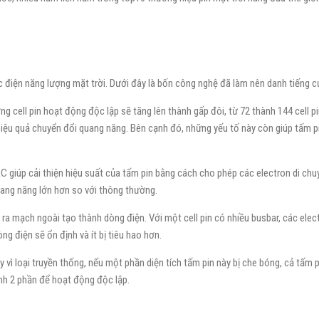
ực điện năng lượng mặt trời. Dưới đây là bốn công nghệ đã làm nên danh tiếng 
ượng cell pin hoạt động độc lập sẽ tăng lên thành gấp đôi, từ 72 thành 144 cell 
iệu quả chuyển đổi quang năng. Bên cạnh đó, những yếu tố này còn giúp tấm pi
RC giúp cải thiện hiệu suất của tấm pin bằng cách cho phép các electron di ch
uang năng lớn hơn so với thông thường.
in ra mạch ngoài tạo thành dòng điện. Với một cell pin có nhiều busbar, các ele
g điện sẽ ổn định và ít bị tiêu hao hơn.
 vì loại truyền thống, nếu một phần diện tích tấm pin này bị che bóng, cả tấm p
h 2 phần để hoạt động độc lập.