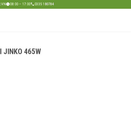
.VN
08:00 – 17:00
0335 180784
I JINKO 465W