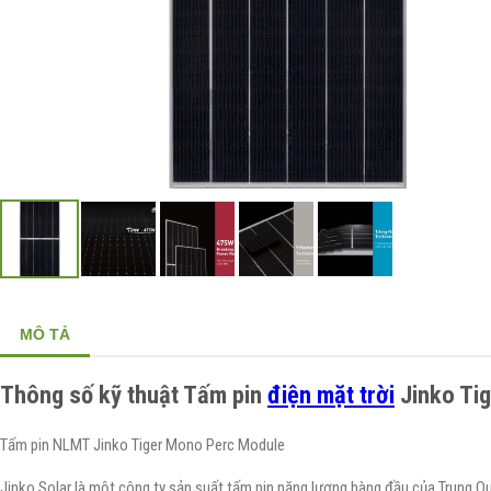
MÔ TẢ
Thông số kỹ thuật Tấm pin
điện mặt trời
Jinko Ti
Tấm pin NLMT Jinko Tiger Mono Perc Module
Jinko Solar là một công ty sản suất tấm pin năng lượng hàng đầu của Trung Qu