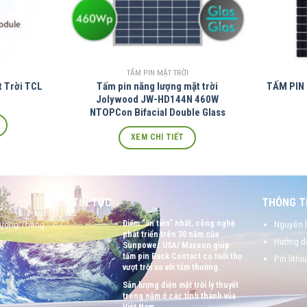
TẤM PIN MẶT TRỜI
 Trời TCL
Tấm pin năng lượng mặt trời
TẤM PIN
Jolywood JW-HD144N 460W
NTOPCon Bifacial Double Glass
XEM CHI TIẾT
TIN TỨC
THÔNG TI
Điểm “ăn tiền” nhất, công nghệ
hường Thắng
Nguyên l
phát triển trên 30 năm của
Hướng dẫ
Sunpower USA/ Maxeon giúp
tấm pin Back Contact có tuổi thọ
Pin lithi
vượt trội so với tấm thường.
Sản lượng điện mặt trời lý thuyết
trong năm ở các tỉnh thành vủa
Việt Nam