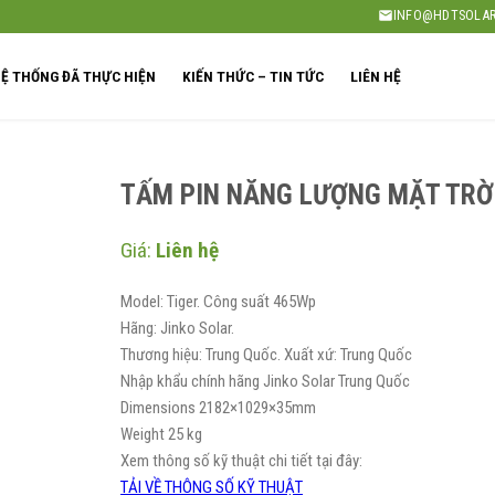
INFO@HDTSOLAR
Ệ THỐNG ĐÃ THỰC HIỆN
KIẾN THỨC – TIN TỨC
LIÊN HỆ
TẤM PIN NĂNG LƯỢNG MẶT TRỜ
Giá:
Liên hệ
Model: Tiger. Công suất 465Wp
Hãng: Jinko Solar.
Thương hiệu: Trung Quốc. Xuất xứ: Trung Quốc
Nhập khẩu chính hãng Jinko Solar Trung Quốc
Dimensions 2182×1029×35mm
Weight 25 kg
Xem thông số kỹ thuật chi tiết tại đây:
TẢI VỀ THÔNG SỐ KỸ THUẬT