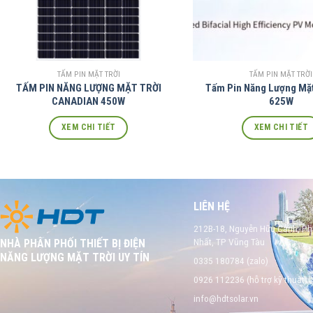
TẤM PIN MẶT TRỜI
TẤM PIN MẶT TRỜI
TẤM PIN NĂNG LƯỢNG MẶT TRỜI
Tấm Pin Năng Lượng Mặt
CANADIAN 450W
625W
XEM CHI TIẾT
XEM CHI TIẾT
LIÊN HỆ
212B-18, Nguyễn Hữu Cảnh, P
Nhất, TP Vũng Tàu
NHÀ PHÂN PHỐI THIẾT BỊ ĐIỆN
NĂNG LƯỢNG MẶT TRỜI UY TÍN
0335 180784 (zalo)
0926 112236 (hỗ trợ kỹ thuật)
info@hdtsolar.vn