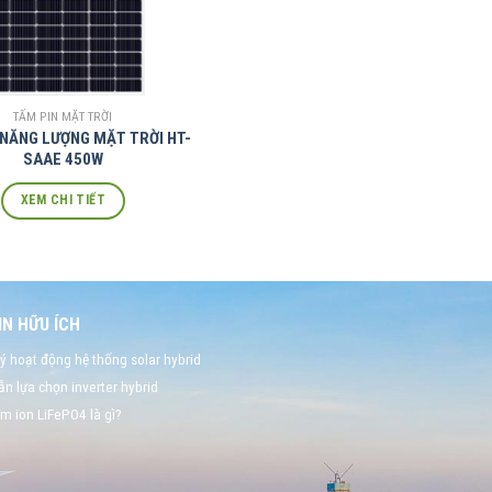
TẤM PIN MẶT TRỜI
 NĂNG LƯỢNG MẶT TRỜI HT-
SAAE 450W
XEM CHI TIẾT
N HỮU ÍCH
ý hoạt động hệ thống solar hybrid
n lựa chọn inverter hybrid
um ion LiFePO4 là gì?