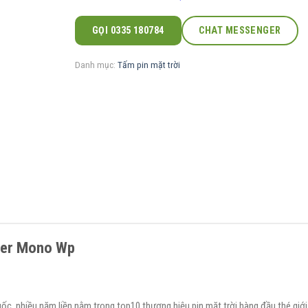
GỌI 0335 180784
CHAT MESSENGER
Danh mục:
Tấm pin mặt trời
ger Mono Wp
ốc, nhiều năm liền nằm trong top10 thương hiệu pin mặt trời hàng đầu thé giới