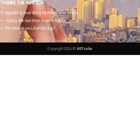
THÔNG TIN HỮU ÍCH
Nguyên lý hoạt động hệ thống solar hybrid
Hướng dẫn lựa chọn inverter hybrid
Pin lithium ion LiFePO4 là gì?
Copyright 2026 ©
HDTsolar