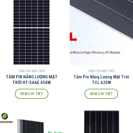
TẤM PIN MẶT TRỜI
TẤM PIN MẶT TRỜI
TẤM PIN NĂNG LƯỢNG MẶT
Tấm Pin Năng Lượng Mặt Trời
TRỜI HT-SAAE 450W
TCL 625W
XEM CHI TIẾT
XEM CHI TIẾT