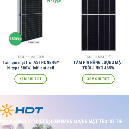
TẤM PIN MẶT TRỜI
TẤM PIN MẶT TRỜI
Tấm pin mặt trời ASTRONERGY
TẤM PIN NĂNG LƯỢNG MẶT
N-type 580W Half-cut cell
TRỜI JINKO 465W
XEM CHI TIẾT
XEM CHI TIẾT
NHÀ PHÂN PHỐI THIẾT BỊ ĐIỆN NĂNG LƯỢNG MẶT TRỜI UY TÍN