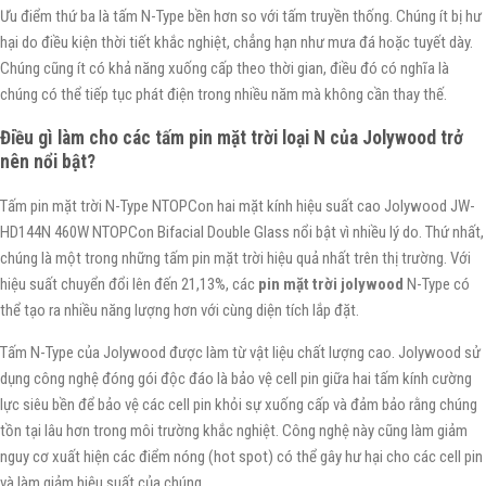
Ưu điểm thứ ba là tấm N-Type bền hơn so với tấm truyền thống. Chúng ít bị hư
hại do điều kiện thời tiết khắc nghiệt, chẳng hạn như mưa đá hoặc tuyết dày.
Chúng cũng ít có khả năng xuống cấp theo thời gian, điều đó có nghĩa là
chúng có thể tiếp tục phát điện trong nhiều năm mà không cần thay thế.
Điều gì làm cho các tấm pin mặt trời loại N của Jolywood trở
nên nổi bật?
Tấm pin mặt trời N-Type NTOPCon hai mặt kính hiệu suất cao Jolywood JW-
HD144N 460W NTOPCon Bifacial Double Glass nổi bật vì nhiều lý do. Thứ nhất,
chúng là một trong những tấm pin mặt trời hiệu quả nhất trên thị trường. Với
hiệu suất chuyển đổi lên đến 21,13%, các
pin mặt trời jolywood
N-Type có
thể tạo ra nhiều năng lượng hơn với cùng diện tích lắp đặt.
Tấm N-Type của Jolywood được làm từ vật liệu chất lượng cao. Jolywood sử
dụng công nghệ đóng gói độc đáo là bảo vệ cell pin giữa hai tấm kính cường
lực siêu bền để bảo vệ các cell pin khỏi sự xuống cấp và đảm bảo rằng chúng
tồn tại lâu hơn trong môi trường khắc nghiệt. Công nghệ này cũng làm giảm
nguy cơ xuất hiện các điểm nóng (hot spot) có thể gây hư hại cho các cell pin
và làm giảm hiệu suất của chúng.