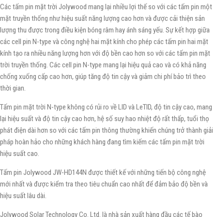
Các tấm pin mặt trời Jolywood mang lại nhiều lợi thế so với các tấm pin một
mặt truyền thống như hiệu suất năng lượng cao hơn và được cải thiện sản
lượng thu được trong điều kiện bóng râm hay ánh sáng yếu. Sự kết hợp giữa
các cell pin N-type và công nghệ hai mặt kính cho phép các tấm pin hai mặt
kính tạo ra nhiều năng lượng hơn với độ bền cao hơn so với các tấm pin mặt
trời truyền thống. Các cell pin N-type mang lại hiệu quả cao và có khả năng
chống xuống cấp cao hơn, giúp tăng độ tin cậy và giảm chi phí bảo trì theo
thời gian.
Tấm pin mặt trời N-type không có rủi ro về LID và LeTID, độ tin cậy cao, mang
lại hiệu suất và độ tin cậy cao hơn, hệ số suy hao nhiệt độ rất thấp, tuổi thọ
phát điện dài hơn so với các tấm pin thông thường khiến chúng trở thành giải
pháp hoàn hảo cho những khách hàng đang tìm kiếm các tấm pin mặt trời
hiệu suất cao.
Tấm pin Jolywood JW-HD144N được thiết kế với những tiến bộ công nghệ
mới nhất và được kiểm tra theo tiêu chuẩn cao nhất để đảm bảo độ bền và
hiệu suất lâu dài.
Jolywood Solar Technology Co. Ltd. là nhà sản xuất hàng đầu các tế bào