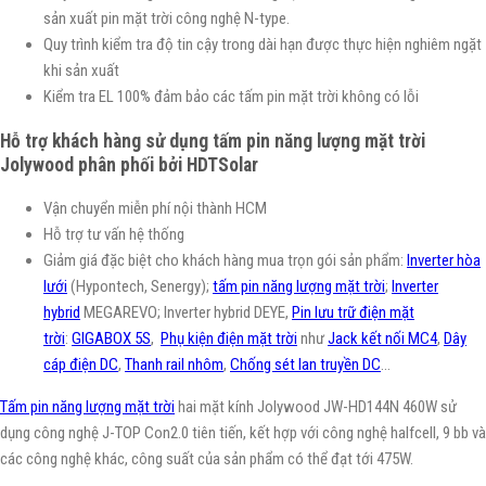
sản xuất pin mặt trời công nghệ N-type.
Quy trình kiểm tra độ tin cậy trong dài hạn được thực hiện nghiêm ngặt
khi sản xuất
Kiểm tra EL 100% đảm bảo các tấm pin mặt trời không có lỗi
Hỗ trợ khách hàng sử dụng tấm pin năng lượng mặt trời
Jolywood phân phối bởi HDTSolar
Vận chuyển miễn phí nội thành HCM
Hỗ trợ tư vấn hệ thống
Giảm giá đặc biệt cho khách hàng mua trọn gói sản phẩm:
Inverter hòa
lưới
(Hypontech, Senergy);
tấm pin năng lượng mặt trời
;
Inverter
hybrid
MEGAREVO; Inverter hybrid DEYE,
Pin lưu trữ điện mặt
trời
:
GIGABOX 5S
,
Phụ kiện điện mặt trời
như
Jack kết nối MC4
,
Dây
cáp điện DC
,
Thanh rail nhôm
,
Chống sét lan truyền DC
…
Tấm pin năng lượng mặt trời
hai mặt kính Jolywood JW-HD144N 460W sử
dụng công nghệ J-TOP Con2.0 tiên tiến, kết hợp với công nghệ halfcell, 9 bb và
các công nghệ khác, công suất của sản phẩm có thể đạt tới 475W.