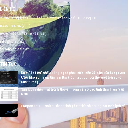
LIÊN HỆ
212B-18, Nguyễn Hữu Cảnh, Phường Thắng Nhất, TP Vũng Tàu
0335 180784 (zalo)
0926 112236 (hỗ trợ kỹ thuật)
info@hdtsolar.vn
fb.com/hdtsolar.vn
TIN TỨC
Điểm “ăn tiền” nhất, công nghệ phát triển trên 30 năm của Sunpower
USA/ Maxeon giúp tấm pin Back Contact có tuổi thọ vượt trội so với
tấm thường.
Sản lượng điện mặt trời lý thuyết trong năm ở các tỉnh thành vủa Việt
Nam
Sunpower-TCL solar: Hành trình phát triển và những cột mốc lịch sử