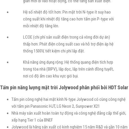
gian mới đi vào hoạt động, có thể tăng sản xuất điện.
Hệ số nhiệt độ tốt hơn: Pin mặt trời N-type ít suy hao
công suất khi nhiệt độ tăng cao hơn tấm pin P-type với
mỗi nhiệt độ tăng lên.
LCOE (chi phí sản xuất điện trong cả vòng đời dự án)
thấp hơn: Phát điện công suất cao và hỗ trợ điện áp hệ
thống 1500V, tiết kiệm chi phí lắp đặt.
Khả năng ứng dụng rộng: Hệ thống quang điện tích hợp
trong tòa nhà (BIPV), lắp dọc, lắp trên cánh đồng tuyết,
nơi có độ ẩm cao khu vực gió bụi.
Tấm pin năng lượng mặt trời Jolywood phân phối bởi HDT Solar
Tấm pin công nghệ hai mặt kính N-type Jolywood có cùng công nghệ
với tấm pin Panasonic HJT, LG Neon 2, Sunpower X21
Nhà máy sản xuất hoàn toàn tự động và công nghệ đẳng cấp thế giới,
xếp hạng Tier 1 của BNEF
Jolywood là hãng sản xuất có kinh nghiệm 15 năm R&D và gần 10 năm