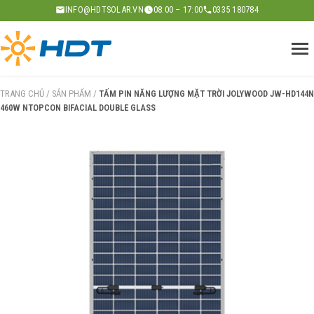
Skip
INFO@HDTSOLAR.VN
08:00 – 17:00
0335 180784
to
content
TRANG CHỦ
/
SẢN PHẨM
/
TẤM PIN NĂNG LƯỢNG MẶT TRỜI JOLYWOOD JW-HD144N
460W NTOPCON BIFACIAL DOUBLE GLASS