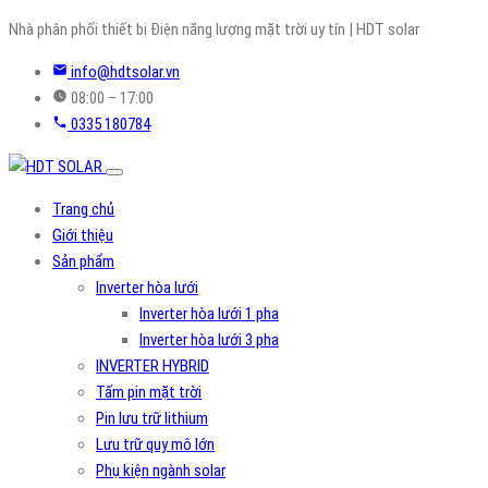
Skip
Nhà phân phối thiết bị Điện năng lượng mặt trời uy tín | HDT solar
to
info@hdtsolar.vn
content
08:00 – 17:00
0335 180784
Trang chủ
Giới thiệu
Sản phẩm
Inverter hòa lưới
Inverter hòa lưới 1 pha
Inverter hòa lưới 3 pha
INVERTER HYBRID
Tấm pin mặt trời
Pin lưu trữ lithium
Lưu trữ quy mô lớn
Phụ kiện ngành solar