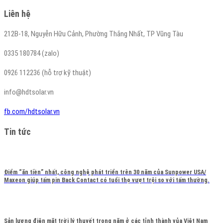
Liên hệ
212B-18, Nguyễn Hữu Cảnh, Phường Thắng Nhất, TP Vũng Tàu
0335 180784 (zalo)
0926 112236 (hỗ trợ kỹ thuật)
info@hdtsolar.vn
fb.com/hdtsolar.vn
Tin tức
Điểm “ăn tiền” nhất, công nghệ phát triển trên 30 năm của Sunpower USA/
Maxeon giúp tấm pin Back Contact có tuổi thọ vượt trội so với tấm thường.
Sản lượng điện mặt trời lý thuyết trong năm ở các tỉnh thành vủa Việt Nam