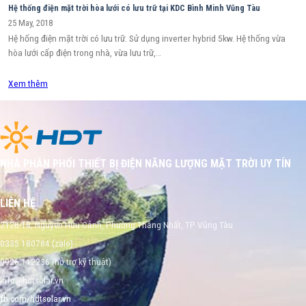
Hệ thống điện mặt trời hòa lưới có lưu trữ tại KDC Bình Minh Vũng Tàu
25 May, 2018
Hệ hống điện mặt trời có lưu trữ. Sử dụng inverter hybrid 5kw. Hệ thống vừa
hòa lưới cấp điện trong nhà, vừa lưu trữ,…
Xem thêm
NHÀ PHÂN PHỐI THIẾT BỊ ĐIỆN NĂNG LƯỢNG MẶT TRỜI UY TÍN
LIÊN HỆ
212B-18, Nguyễn Hữu Cảnh, Phường Thắng Nhất, TP Vũng Tàu
0335 180784 (zalo)
0926 112236 (hỗ trợ kỹ thuật)
info@hdtsolar.vn
fb.com/hdtsolar.vn