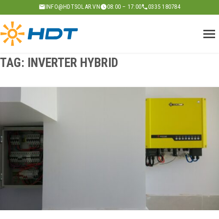
Skip
INFO@HDTSOLAR.VN
08:00 – 17:00
0335 180784
to
content
TAG:
INVERTER HYBRID