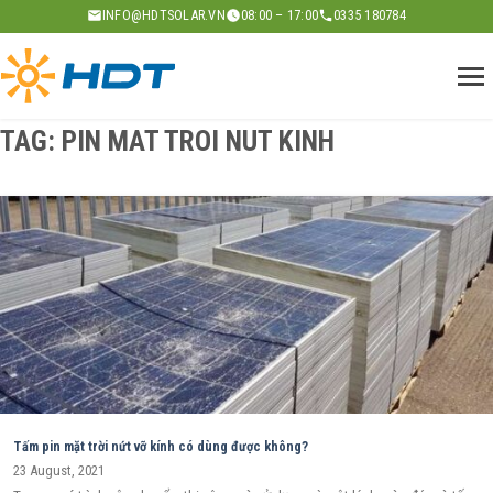
Skip
INFO@HDTSOLAR.VN
08:00 – 17:00
0335 180784
to
content
TAG:
PIN MAT TROI NUT KINH
Tấm pin mặt trời nứt vỡ kính có dùng được không?
23 August, 2021