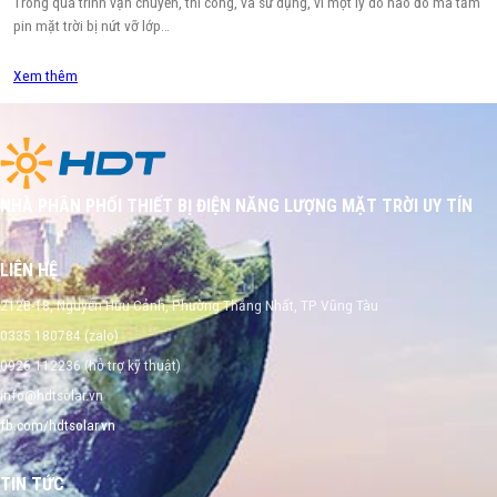
Trong quá trình vận chuyển, thi công, và sử dụng, vì một lý do nào đó mà tấm
pin mặt trời bị nứt vỡ lớp…
Xem thêm
NHÀ PHÂN PHỐI THIẾT BỊ ĐIỆN NĂNG LƯỢNG MẶT TRỜI UY TÍN
LIÊN HỆ
212B-18, Nguyễn Hữu Cảnh, Phường Thắng Nhất, TP Vũng Tàu
0335 180784 (zalo)
0926 112236 (hỗ trợ kỹ thuật)
info@hdtsolar.vn
fb.com/hdtsolar.vn
TIN TỨC