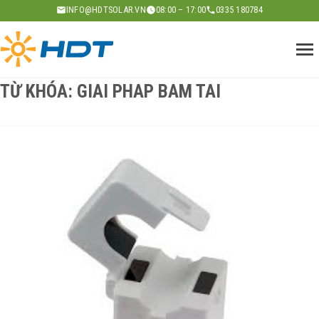
Skip
INFO@HDTSOLAR.VN
08:00 – 17:00
0335 180784
to
content
TỪ KHÓA:
GIAI PHAP BAM TAI