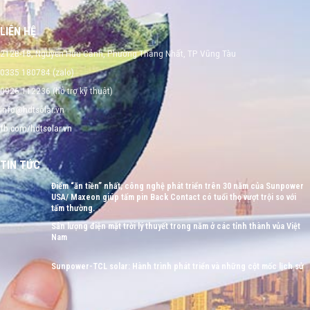
LIÊN HỆ
212B-18, Nguyễn Hữu Cảnh, Phường Thắng Nhất, TP Vũng Tàu
0335 180784 (zalo)
0926 112236 (hỗ trợ kỹ thuật)
info@hdtsolar.vn
fb.com/hdtsolar.vn
TIN TỨC
Điểm “ăn tiền” nhất, công nghệ phát triển trên 30 năm của Sunpower
USA/ Maxeon giúp tấm pin Back Contact có tuổi thọ vượt trội so với
tấm thường.
Sản lượng điện mặt trời lý thuyết trong năm ở các tỉnh thành vủa Việt
Nam
Sunpower-TCL solar: Hành trình phát triển và những cột mốc lịch sử