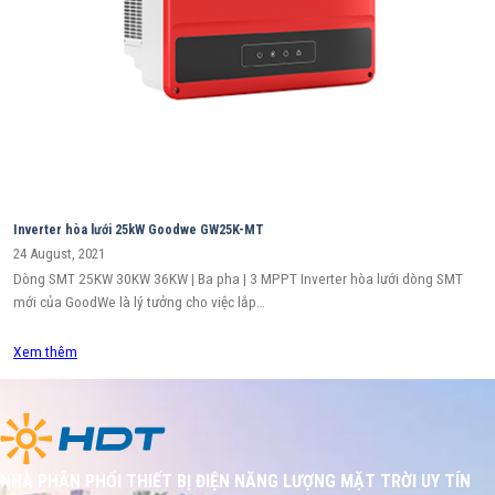
Inverter hòa lưới 25kW Goodwe GW25K-MT
24 August, 2021
Dòng SMT 25KW 30KW 36KW | Ba pha | 3 MPPT Inverter hòa lưới dòng SMT
mới của GoodWe là lý tưởng cho việc lắp…
Xem thêm
NHÀ PHÂN PHỐI THIẾT BỊ ĐIỆN NĂNG LƯỢNG MẶT TRỜI UY TÍN