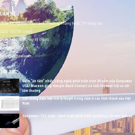
LIÊN HỆ
212B-18, Nguyễn Hữu Cảnh, Phường Thắng Nhất, TP Vũng Tàu
0335 180784 (zalo)
0926 112236 (hỗ trợ kỹ thuật)
info@hdtsolar.vn
fb.com/hdtsolar.vn
TIN TỨC
Điểm “ăn tiền” nhất, công nghệ phát triển trên 30 năm của Sunpower
USA/ Maxeon giúp tấm pin Back Contact có tuổi thọ vượt trội so với
tấm thường.
Sản lượng điện mặt trời lý thuyết trong năm ở các tỉnh thành vủa Việt
Nam
Sunpower-TCL solar: Hành trình phát triển và những cột mốc lịch sử